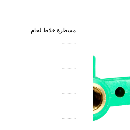
مسطرة خلاط لحام
................
................
................
................
................
................
................
................