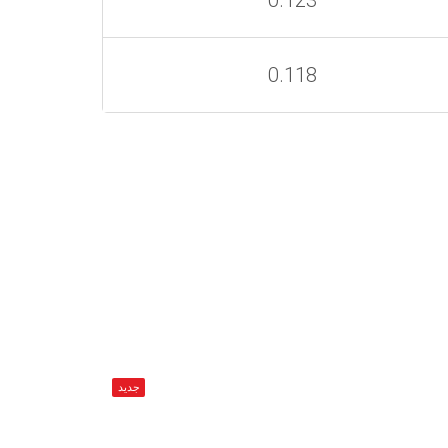
0.123
0.118
جديد