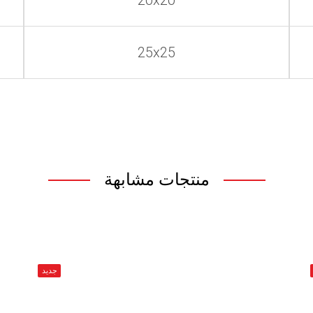
20x20
25x25
منتجات مشابهة
جديد