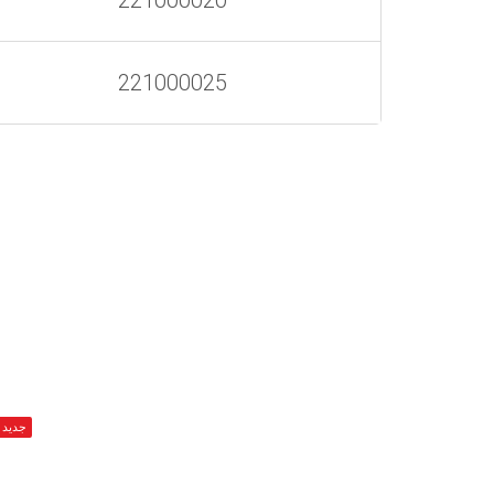
221000020
221000025
جديد