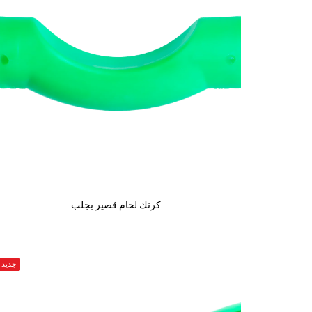
كرنك لحام قصير بجلب
جديد