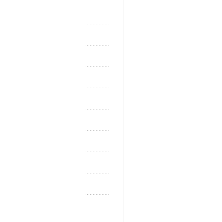
................
................
................
................
................
................
................
................
................